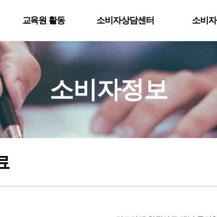
교육원 활동
소비자상담센터
소비자
교육원 활동
1372소비자상담센터
교육자료
1830 손씻기 운동
소비자분쟁해결기준
정보알리미
소비자정보
소비자관련법률
인터넷상담신청
소비자피해주의보
상담사례
료