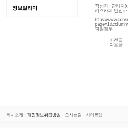
작성자 :
관리자(cl
정보알리미
키즈카페 안전사
https://www.con
page=1&column
파일첨부 :
이전글
다음글
회사소개
개인정보취급방침
오시는길
사이트맵