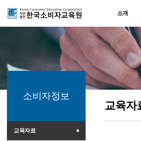
소개
인사말
연혁
소비자교육원소개
기부금 내역
활동분야
지부소개
소비자정보
교육자
교육자료